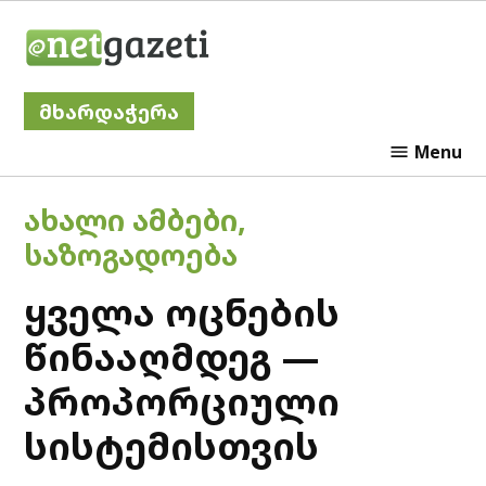
Skip
Netgazeti
to
content
მხარდაჭერა
Menu
POSTED
ᲐᲮᲐᲚᲘ ᲐᲛᲑᲔᲑᲘ
,
IN
ᲡᲐᲖᲝᲒᲐᲓᲝᲔᲑᲐ
ყველა ოცნების
წინააღმდეგ —
პროპორციული
სისტემისთვის