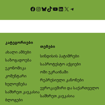
Facebook
Instagram
Bluesky
TikTok
YouTube
LinkedIn
X
Telegram
კატეგორიები
თემები
ახალი ამბები
სინდისის პატიმრები
საზოგადოება
საპროტესტო აქციები
ეკონომიკა
ომი უკრაინაში
კომენტარი
რეპრესიული კანონები
ხელოვნება
ევროკავშირი და საქართველო
სამხრეთ კავკასია
სამხრეთ კავკასია
ბლოგები