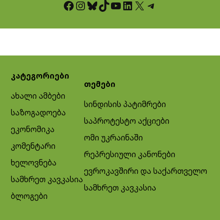
Facebook
Instagram
Bluesky
TikTok
YouTube
LinkedIn
X
Telegram
კატეგორიები
თემები
ახალი ამბები
სინდისის პატიმრები
საზოგადოება
საპროტესტო აქციები
ეკონომიკა
ომი უკრაინაში
კომენტარი
რეპრესიული კანონები
ხელოვნება
ევროკავშირი და საქართველო
სამხრეთ კავკასია
სამხრეთ კავკასია
ბლოგები