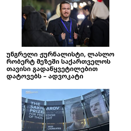
უნგრელი ჟურნალისტი, ლასლო
რობერტ მეზეში საქართველოს
თავისი გადაწყვეტილებით
დატოვებს – ადვოკატი