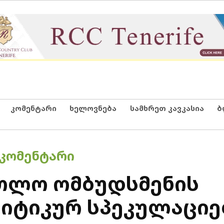
კომენტარი
ხელოვნება
სამხრეთ კავკასია
ბ
ᲙᲝᲛᲔᲜᲢᲐᲠᲘ
რთლო ომბუდსმენის
იტიკურ სპეკულაციე