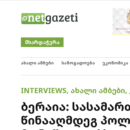
Skip
Netgazeti
ნეტგაზეთი
to
content
მხარდაჭერა
ახალი ამბები
საზოგადოება
ეკონომიკა
POSTED
INTERVIEWS
,
ᲐᲮᲐᲚᲘ ᲐᲛᲑᲔᲑᲘ
,
IN
ბერაია: სასამა
წინააღმდეგ პოლ