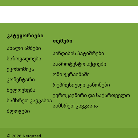
კატეგორიები
თემები
ახალი ამბები
სინდისის პატიმრები
საზოგადოება
საპროტესტო აქციები
ეკონომიკა
ომი უკრაინაში
კომენტარი
რეპრესიული კანონები
ხელოვნება
ევროკავშირი და საქართველო
სამხრეთ კავკასია
სამხრეთ კავკასია
ბლოგები
© 2026 Netgazeti