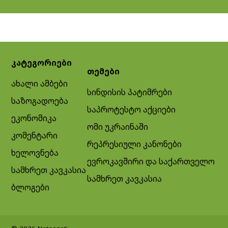
კატეგორიები
თემები
ახალი ამბები
სინდისის პატიმრები
საზოგადოება
საპროტესტო აქციები
ეკონომიკა
ომი უკრაინაში
კომენტარი
რეპრესიული კანონები
ხელოვნება
ევროკავშირი და საქართველო
სამხრეთ კავკასია
სამხრეთ კავკასია
ბლოგები