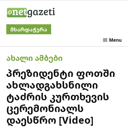
Skip
Netgazeti
to
content
მხარდაჭერა
Menu
POSTED
ᲐᲮᲐᲚᲘ ᲐᲛᲑᲔᲑᲘ
IN
პრეზიდენტი ფოთში
ახლადგახსნილი
ტაძრის კურთხევის
ცერემონიალს
დაესწრო [Video]