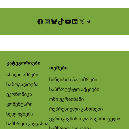
Facebook
Instagram
Bluesky
TikTok
YouTube
LinkedIn
X
Telegram
კატეგორიები
თემები
ახალი ამბები
სინდისის პატიმრები
საზოგადოება
საპროტესტო აქციები
ეკონომიკა
ომი უკრაინაში
კომენტარი
რეპრესიული კანონები
ხელოვნება
ევროკავშირი და საქართველო
სამხრეთ კავკასია
სამხრეთ კავკასია