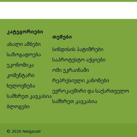
კატეგორიები
თემები
ახალი ამბები
სინდისის პატიმრები
საზოგადოება
საპროტესტო აქციები
ეკონომიკა
ომი უკრაინაში
კომენტარი
რეპრესიული კანონები
ხელოვნება
ევროკავშირი და საქართველო
სამხრეთ კავკასია
სამხრეთ კავკასია
ბლოგები
© 2026 Netgazeti