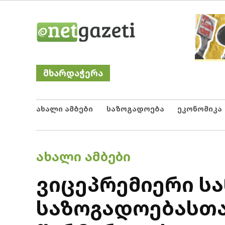
Skip
Netgazeti
ნეტგაზეთი
to
content
მხარდაჭერა
ახალი ამბები
საზოგადოება
ეკონომიკა
POSTED
ᲐᲮᲐᲚᲘ ᲐᲛᲑᲔᲑᲘ
IN
ვიცეპრემიერი ს
საზოგადოებასთ