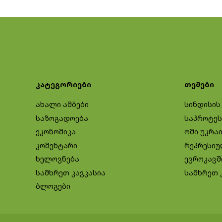
კატეგორიები
თემები
ახალი ამბები
სინდისის
საზოგადოება
საპროტეს
ეკონომიკა
ომი უკრა
კომენტარი
რეპრესიუ
ხელოვნება
ევროკავშ
სამხრეთ კავკასია
სამხრეთ 
ბლოგები