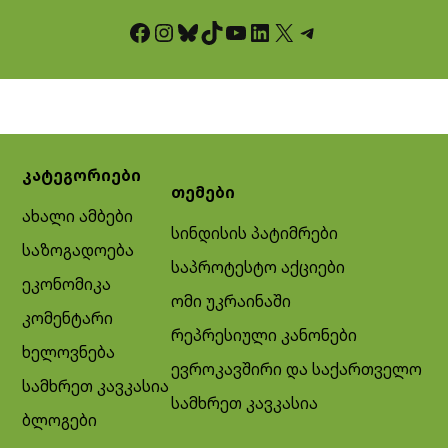
Facebook
Instagram
Bluesky
TikTok
YouTube
LinkedIn
X
Telegram
კატეგორიები
თემები
ახალი ამბები
სინდისის პატიმრები
საზოგადოება
საპროტესტო აქციები
ეკონომიკა
ომი უკრაინაში
კომენტარი
რეპრესიული კანონები
ხელოვნება
ევროკავშირი და საქართველო
სამხრეთ კავკასია
სამხრეთ კავკასია
ბლოგები