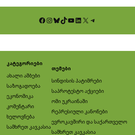
Facebook
Instagram
Bluesky
TikTok
YouTube
LinkedIn
X
Telegram
კატეგორიები
თემები
ახალი ამბები
სინდისის პატიმრები
საზოგადოება
საპროტესტო აქციები
ეკონომიკა
ომი უკრაინაში
კომენტარი
რეპრესიული კანონები
ხელოვნება
ევროკავშირი და საქართველო
სამხრეთ კავკასია
სამხრეთ კავკასია