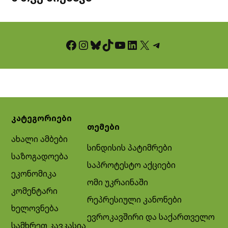
Facebook
Instagram
Bluesky
TikTok
YouTube
LinkedIn
X
Telegram
კატეგორიები
თემები
ახალი ამბები
სინდისის პატიმრები
საზოგადოება
საპროტესტო აქციები
ეკონომიკა
ომი უკრაინაში
კომენტარი
რეპრესიული კანონები
ხელოვნება
ევროკავშირი და საქართველო
სამხრეთ კავკასია