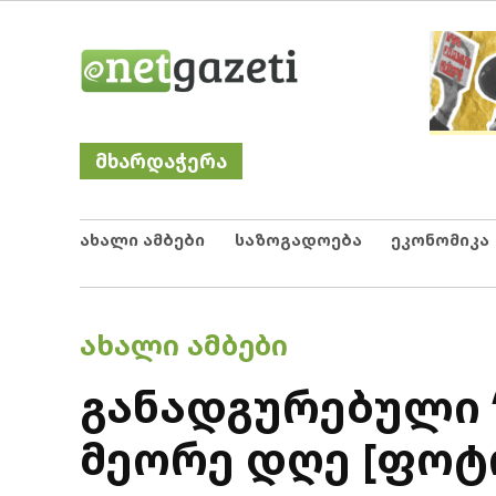
Skip
Netgazeti
ნეტგაზეთი
to
content
მხარდაჭერა
ახალი ამბები
საზოგადოება
ეკონომიკა
POSTED
ᲐᲮᲐᲚᲘ ᲐᲛᲑᲔᲑᲘ
IN
განადგურებული “
მეორე დღე [ფოტ