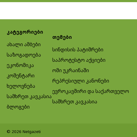
კატეგორიები
თემები
ახალი ამბები
სინდისის პატიმრები
საზოგადოება
საპროტესტო აქციები
ეკონომიკა
ომი უკრაინაში
კომენტარი
რეპრესიული კანონები
ხელოვნება
ევროკავშირი და საქართველო
სამხრეთ კავკასია
სამხრეთ კავკასია
ბლოგები
© 2026 Netgazeti