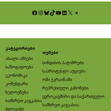
Facebook
Instagram
Bluesky
TikTok
YouTube
LinkedIn
X
Telegram
კატეგორიები
თემები
ახალი ამბები
სინდისის პატიმრები
საზოგადოება
საპროტესტო აქციები
ეკონომიკა
ომი უკრაინაში
კომენტარი
რეპრესიული კანონები
ხელოვნება
ევროკავშირი და საქართველო
სამხრეთ კავკასია
სამხრეთ კავკასია
ბლოგები