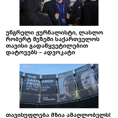
უნგრელი ჟურნალისტი, ლასლო
რობერტ მეზეში საქართველოს
თავისი გადაწყვეტილებით
დატოვებს – ადვოკატი
თავისუფლება მზია ამაღლობელს!