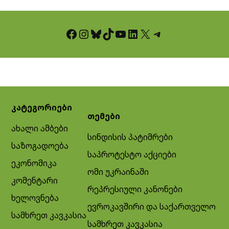
Facebook
Instagram
Bluesky
TikTok
YouTube
LinkedIn
X
Telegram
კატეგორიები
თემები
ახალი ამბები
სინდისის პატიმრები
საზოგადოება
საპროტესტო აქციები
ეკონომიკა
ომი უკრაინაში
კომენტარი
რეპრესიული კანონები
ხელოვნება
ევროკავშირი და საქართველო
სამხრეთ კავკასია
სამხრეთ კავკასია