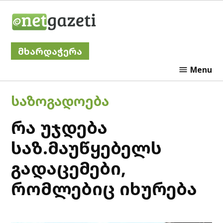
Skip
Netgazeti
to
content
მხარდაჭერა
Menu
POSTED
ᲡᲐᲖᲝᲒᲐᲓᲝᲔᲑᲐ
IN
რა უჯდება
საზ.მაუწყებელს
გადაცემები,
რომლებიც იხურება