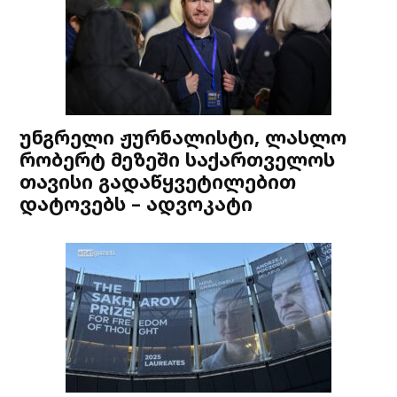
უნგრელი ჟურნალისტი, ლასლო
რობერტ მეზეში საქართველოს
თავისი გადაწყვეტილებით
დატოვებს – ადვოკატი