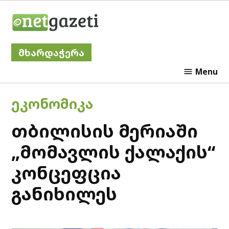
Skip
Netgazeti
to
content
მხარდაჭერა
Menu
POSTED
ᲔᲙᲝᲜᲝᲛᲘᲙᲐ
IN
თბილისის მერიაში
„მომავლის ქალაქის“
კონცეფცია
განიხილეს