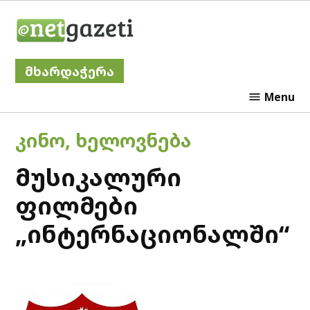
Skip
Netgazeti
to
content
მხარდაჭერა
Menu
POSTED
ᲙᲘᲜᲝ
,
ᲮᲔᲚᲝᲕᲜᲔᲑᲐ
IN
მუსიკალური
ფილმები
„ინტერნაციონალში“