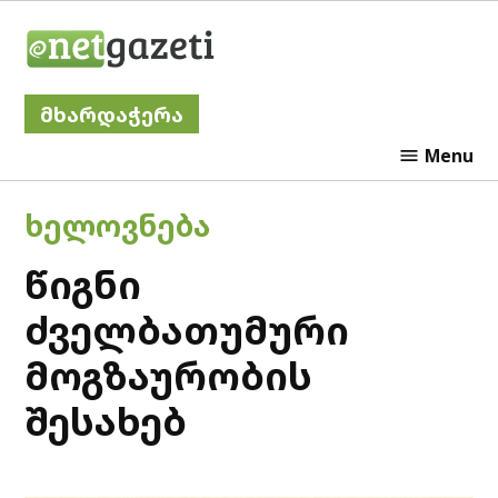
Skip
Netgazeti
to
content
მხარდაჭერა
Menu
POSTED
ᲮᲔᲚᲝᲕᲜᲔᲑᲐ
IN
წიგნი
ძველბათუმური
მოგზაურობის
შესახებ