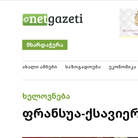
Skip
Netgazeti
ნეტგაზეთი
to
content
მხარდაჭერა
ახალი ამბები
საზოგადოება
ეკონომიკა
POSTED
ᲮᲔᲚᲝᲕᲜᲔᲑᲐ
IN
ფრანსუა-ქსავიე