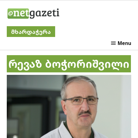
Skip
Netgazeti
to
content
მხარდაჭერა
Menu
რევაზ ბოჭორიშვილი