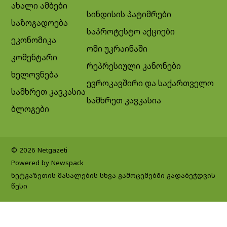
ახალი ამბები
სინდისის პატიმრები
საზოგადოება
საპროტესტო აქციები
ეკონომიკა
ომი უკრაინაში
კომენტარი
რეპრესიული კანონები
ხელოვნება
ევროკავშირი და საქართველო
სამხრეთ კავკასია
სამხრეთ კავკასია
ბლოგები
© 2026 Netgazeti
Powered by Newspack
ნეტგაზეთის მასალების სხვა გამოცემებში გადაბეჭდვის
წესი
Exit mobile version