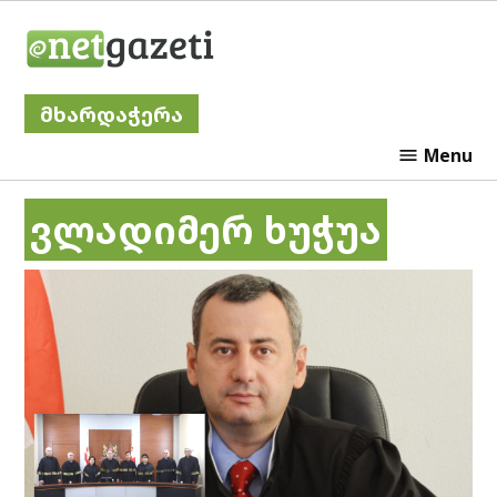
Skip
Netgazeti
to
content
მხარდაჭერა
Menu
ვლადიმერ ხუჭუა