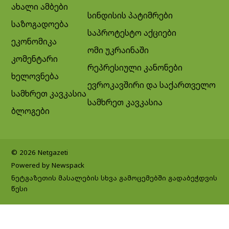
ახალი ამბები
სინდისის პატიმრები
საზოგადოება
საპროტესტო აქციები
ეკონომიკა
ომი უკრაინაში
კომენტარი
რეპრესიული კანონები
ხელოვნება
ევროკავშირი და საქართველო
სამხრეთ კავკასია
სამხრეთ კავკასია
ბლოგები
© 2026 Netgazeti
Powered by Newspack
ნეტგაზეთის მასალების სხვა გამოცემებში გადაბეჭდვის
წესი
Exit mobile version