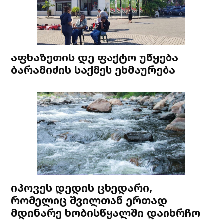
აფხაზეთის დე ფაქტო უწყება
ბარამიძის საქმეს ეხმაურება
იპოვეს დედის ცხედარი,
რომელიც შვილთან ერთად
მდინარე ხობისწყალში დაიხრჩო