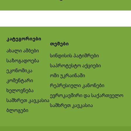
კატეგორიები
თემები
ახალი ამბები
სინდისის პატიმრები
საზოგადოება
საპროტესტო აქციები
ეკონომიკა
ომი უკრაინაში
კომენტარი
რეპრესიული კანონები
ხელოვნება
ევროკავშირი და საქართველო
სამხრეთ კავკასია
სამხრეთ კავკასია
ბლოგები