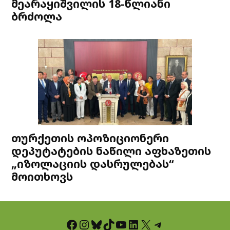
მეარაყიშვილის 18-წლიანი
ბრძოლა
თურქეთის ოპოზიციონერი
დეპუტატების ნაწილი აფხაზეთის
„იზოლაციის დასრულებას“
მოითხოვს
Facebook
Instagram
Bluesky
TikTok
YouTube
LinkedIn
X
Telegram