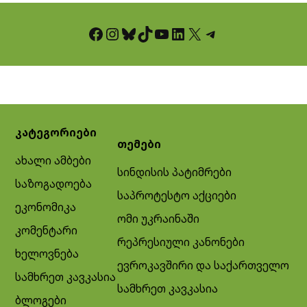
Facebook
Instagram
Bluesky
TikTok
YouTube
LinkedIn
X
Telegram
კატეგორიები
თემები
ახალი ამბები
სინდისის პატიმრები
საზოგადოება
საპროტესტო აქციები
ეკონომიკა
ომი უკრაინაში
კომენტარი
რეპრესიული კანონები
ხელოვნება
ევროკავშირი და საქართველო
სამხრეთ კავკასია
სამხრეთ კავკასია
ბლოგები