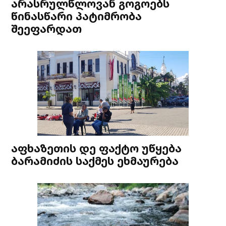
არასრულწლოვან გოგოებს
წინასწარი პატიმრობა
შეეფარდათ
აფხაზეთის დე ფაქტო უწყება
ბარამიძის საქმეს ეხმაურება