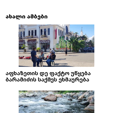
ახალი ამბები
აფხაზეთის დე ფაქტო უწყება
ბარამიძის საქმეს ეხმაურება