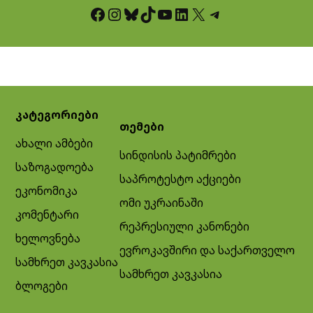
Facebook
Instagram
Bluesky
TikTok
YouTube
LinkedIn
X
Telegram
კატეგორიები
თემები
ახალი ამბები
სინდისის პატიმრები
საზოგადოება
საპროტესტო აქციები
ეკონომიკა
ომი უკრაინაში
კომენტარი
რეპრესიული კანონები
ხელოვნება
ევროკავშირი და საქართველო
სამხრეთ კავკასია
სამხრეთ კავკასია
ბლოგები