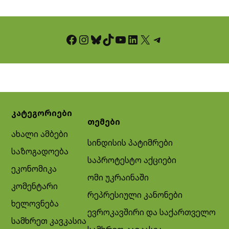
Facebook
Instagram
Bluesky
TikTok
YouTube
LinkedIn
X
Telegram
კატეგორიები
თემები
ახალი ამბები
სინდისის პატიმრები
საზოგადოება
საპროტესტო აქციები
ეკონომიკა
ომი უკრაინაში
კომენტარი
რეპრესიული კანონები
ხელოვნება
ევროკავშირი და საქართველო
სამხრეთ კავკასია