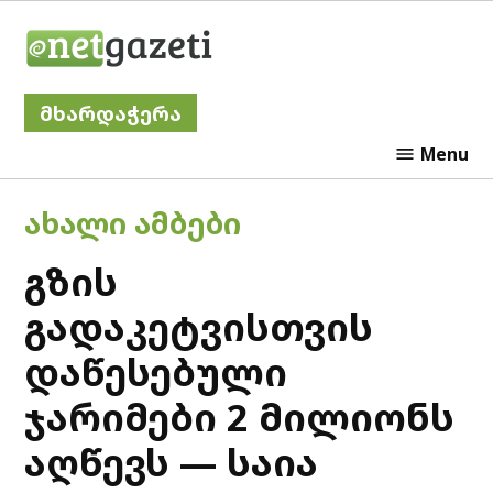
Skip
Netgazeti
to
content
მხარდაჭერა
Menu
POSTED
ᲐᲮᲐᲚᲘ ᲐᲛᲑᲔᲑᲘ
IN
გზის
გადაკეტვისთვის
დაწესებული
ჯარიმები 2 მილიონს
აღწევს — საია