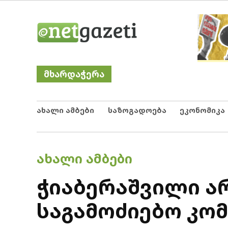
Skip
Netgazeti
ნეტგაზეთი
to
content
მხარდაჭერა
ახალი ამბები
საზოგადოება
ეკონომიკა
POSTED
ᲐᲮᲐᲚᲘ ᲐᲛᲑᲔᲑᲘ
IN
ჭიაბერაშვილი ა
საგამოძიებო კო