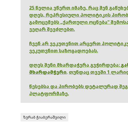
25 წელია ვწერთ იმაზე, რაც შენ გაწუხ
დღეს, რეპრესიული პოლიტიკის პირობ
გამოცემებს „ქართული ოცნება“ შემოსა
ვეღარ შევძლებთ.
ჩვენ არ ვეკუთვნით არცერთ პოლიტიკუ
ვეკუთვნით საზოგადოებას.
დღეს შენი მხარდაჭერა გვჭირდება:
გა
მხარდამჭერი
,
თუნდაც თვეში 1 ლარი
წესებსა და პირობებს დეტალურად შე
პლატფორმაზე.
ზურაბ ჭიაბერაშვილი