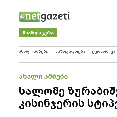
Skip
Netgazeti
ნეტგაზეთი
to
content
მხარდაჭერა
ახალი ამბები
საზოგადოება
ეკონომიკა
POSTED
ᲐᲮᲐᲚᲘ ᲐᲛᲑᲔᲑᲘ
IN
სალომე ზურაბიშ
კისინჯერის სტი