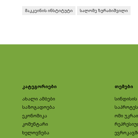
მაკკეინის ინსტიტუტი
სალომე ზურაბიშვილი
კატეგორიები
თემები
ახალი ამბები
სინდისის
საზოგადოება
საპროტეს
ეკონომიკა
ომი უკრა
კომენტარი
რეპრესიუ
ხელოვნება
ევროკავშ