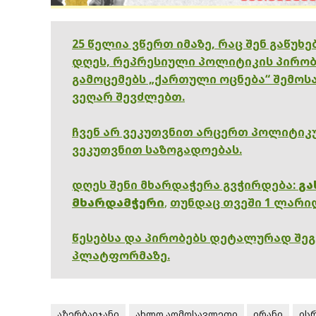
25 წელია ვწერთ იმაზე, რაც შენ გაწუხ
დღეს, რეპრესიული პოლიტიკის პირობ
გამოცემებს „ქართული ოცნება“ შემოსა
ვეღარ შევძლებთ.
ჩვენ არ ვეკუთვნით არცერთ პოლიტიკუ
ვეკუთვნით საზოგადოებას.
დღეს შენი მხარდაჭერა გვჭირდება:
გა
მხარდამჭერი
,
თუნდაც თვეში 1 ლარი
წესებსა და პირობებს დეტალურად შე
პლატფორმაზე.
აზერბაიჯანი
ახლო აღმოსავლეთი
ირანი
ის