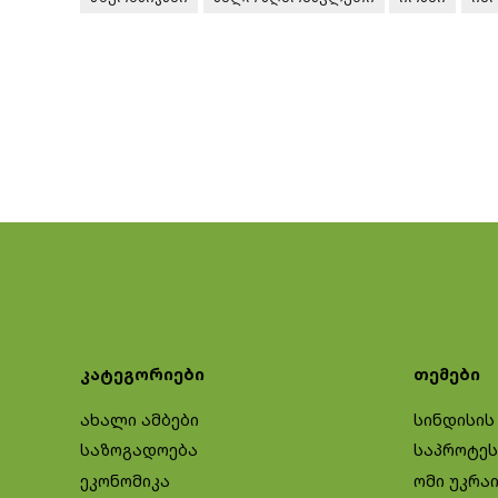
კატეგორიები
თემები
ახალი ამბები
სინდისის
საზოგადოება
საპროტეს
ეკონომიკა
ომი უკრა