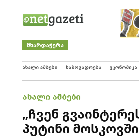
Skip
Netgazeti
ნეტგაზეთი
to
content
მხარდაჭერა
ახალი ამბები
საზოგადოება
ეკონომიკა
POSTED
ᲐᲮᲐᲚᲘ ᲐᲛᲑᲔᲑᲘ
IN
„ჩვენ გვაინტერე
პუტინი მოსკოვშ