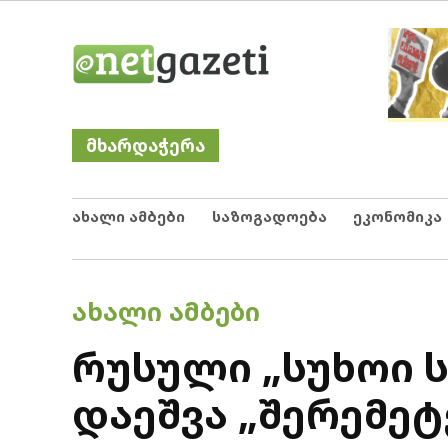
Skip
Netgazeti
ნეტგაზეთი
to
content
მხარდაჭერა
ახალი ამბები
საზოგადოება
ეკონომიკა
POSTED
ᲐᲮᲐᲚᲘ ᲐᲛᲑᲔᲑᲘ
IN
რუსული „სუხოი 
დაეშვა „შერემე