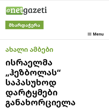
Skip
Netgazeti
to
content
მხარდაჭერა
Menu
POSTED
ᲐᲮᲐᲚᲘ ᲐᲛᲑᲔᲑᲘ
IN
ისრაელმა
„ჰეზბოლას“
საპასუხოდ
დარტყმები
განახორციელა