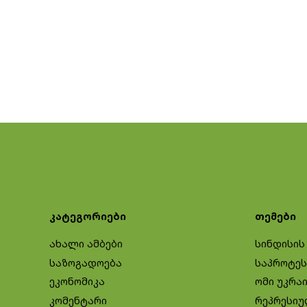
კატეგორიები
თემები
ახალი ამბები
სინდისის
საზოგადოება
საპროტეს
ეკონომიკა
ომი უკრა
კომენტარი
რეპრესიუ