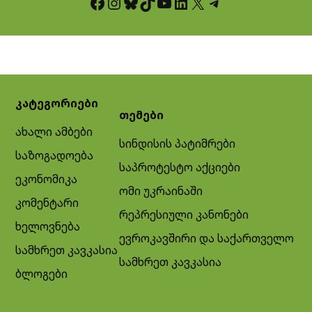
Facebook
Instagram
Bluesky
TikTok
YouTube
LinkedIn
X
Telegram
კატეგორიები
თემები
ახალი ამბები
სინდისის პატიმრები
საზოგადოება
საპროტესტო აქციები
ეკონომიკა
ომი უკრაინაში
კომენტარი
რეპრესიული კანონები
ხელოვნება
ევროკავშირი და საქართველო
სამხრეთ კავკასია
სამხრეთ კავკასია
ბლოგები