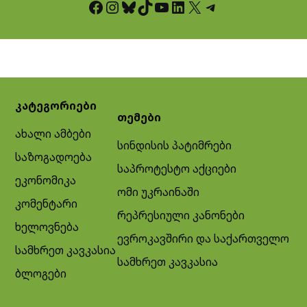
Facebook
Instagram
Bluesky
TikTok
YouTube
LinkedIn
X
Telegram
კატეგორიები
თემები
ახალი ამბები
სინდისის პატიმრები
საზოგადოება
საპროტესტო აქციები
ეკონომიკა
ომი უკრაინაში
კომენტარი
რეპრესიული კანონები
ხელოვნება
ევროკავშირი და საქართველო
სამხრეთ კავკასია
სამხრეთ კავკასია
ბლოგები