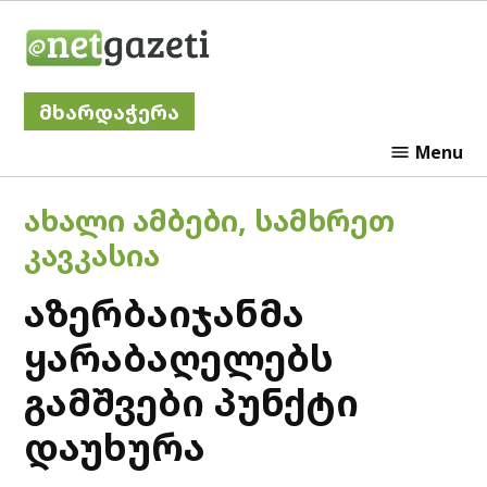
Skip
Netgazeti
to
content
მხარდაჭერა
Menu
POSTED
ᲐᲮᲐᲚᲘ ᲐᲛᲑᲔᲑᲘ
,
ᲡᲐᲛᲮᲠᲔᲗ
IN
ᲙᲐᲕᲙᲐᲡᲘᲐ
აზერბაიჯანმა
ყარაბაღელებს
გამშვები პუნქტი
დაუხურა