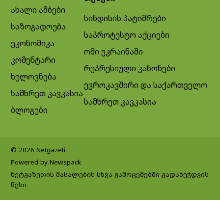
ახალი ამბები
სინდისის პატიმრები
საზოგადოება
საპროტესტო აქციები
ეკონომიკა
ომი უკრაინაში
კომენტარი
რეპრესიული კანონები
ხელოვნება
ევროკავშირი და საქართველო
სამხრეთ კავკასია
სამხრეთ კავკასია
ბლოგები
© 2026 Netgazeti
Powered by Newspack
ნეტგაზეთის მასალების სხვა გამოცემებში გადაბეჭდვის
წესი
Exit mobile version