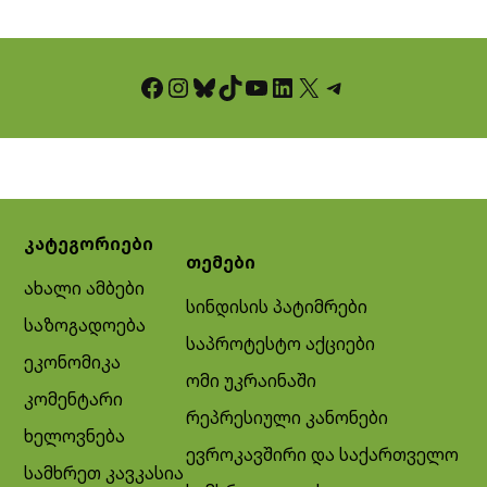
Facebook
Instagram
Bluesky
TikTok
YouTube
LinkedIn
X
Telegram
კატეგორიები
თემები
ახალი ამბები
სინდისის პატიმრები
საზოგადოება
საპროტესტო აქციები
ეკონომიკა
ომი უკრაინაში
კომენტარი
რეპრესიული კანონები
ხელოვნება
ევროკავშირი და საქართველო
სამხრეთ კავკასია