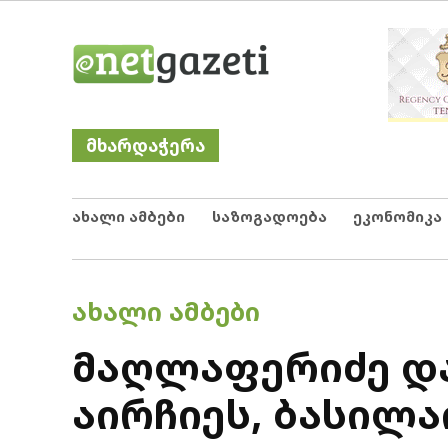
Skip
Netgazeti
ნეტგაზეთი
to
content
მხარდაჭერა
ახალი ამბები
საზოგადოება
ეკონომიკა
POSTED
ᲐᲮᲐᲚᲘ ᲐᲛᲑᲔᲑᲘ
IN
მაღლაფერიძე და
აირჩიეს, ბასილა