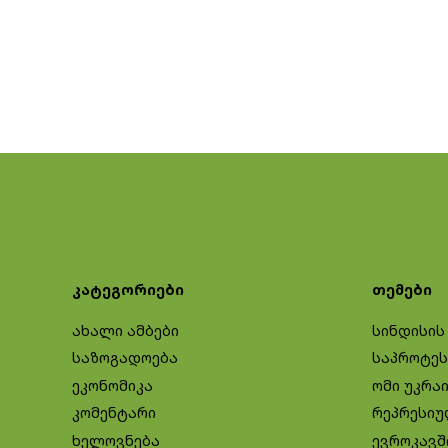
კატეგორიები
თემები
ახალი ამბები
სინდისის
საზოგადოება
საპროტეს
ეკონომიკა
ომი უკრა
კომენტარი
რეპრესიუ
ხელოვნება
ევროკავშ