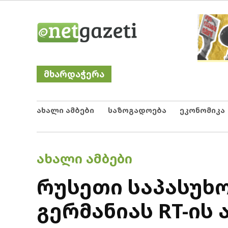
Skip
Netgazeti
ნეტგაზეთი
to
content
მხარდაჭერა
ახალი ამბები
საზოგადოება
ეკონომიკა
POSTED
ᲐᲮᲐᲚᲘ ᲐᲛᲑᲔᲑᲘ
IN
რუსეთი საპასუხ
გერმანიას RT-ის