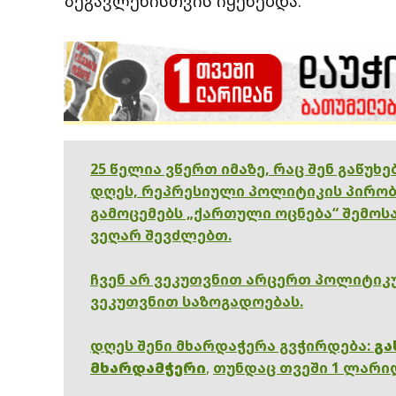
ზეგავლენისთვის იყენებდა.
25 წელია ვწერთ იმაზე, რაც შენ გაწუხ
დღეს, რეპრესიული პოლიტიკის პირობ
გამოცემებს „ქართული ოცნება“ შემოსა
ვეღარ შევძლებთ.
ჩვენ არ ვეკუთვნით არცერთ პოლიტიკუ
ვეკუთვნით საზოგადოებას.
დღეს შენი მხარდაჭერა გვჭირდება:
გა
მხარდამჭერი
,
თუნდაც თვეში 1 ლარი