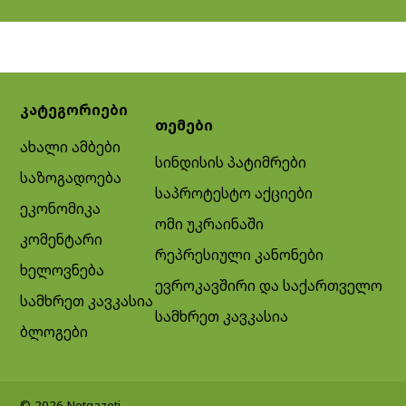
კატეგორიები
თემები
ახალი ამბები
სინდისის პატიმრები
საზოგადოება
საპროტესტო აქციები
ეკონომიკა
ომი უკრაინაში
კომენტარი
რეპრესიული კანონები
ხელოვნება
ევროკავშირი და საქართველო
სამხრეთ კავკასია
სამხრეთ კავკასია
ბლოგები
© 2026 Netgazeti