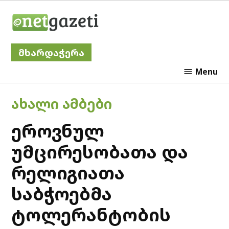
Skip
Netgazeti
to
content
მხარდაჭერა
Menu
POSTED
ᲐᲮᲐᲚᲘ ᲐᲛᲑᲔᲑᲘ
IN
ეროვნულ
უმცირესობათა და
რელიგიათა
საბჭოებმა
ტოლერანტობის