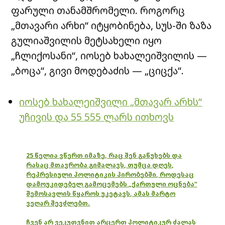
ფარული თანამშრომელი. როგორც
„მთავარი არხი“ იტყობინება, სუს-ში ზაზა
გულიაშვილის მეტსახელი იყო
„ჩლიქოსანი“, იოსებ ხახალეიშვილის —
„ბოცა“, გივი მოდებაძის — „ციცქა“.
იოსებ ხახალეიშვილი „მთავარ არხს“
უჩივის და 55 555 ლარს ითხოვს
25 წელია ვწერთ იმაზე, რაც შენ გაწუხებს და
რასაც მთავრობა გიმალავს, თუმცა დღეს,
რეპრესიული პოლიტიკის პირობებში, როდესაც
დამოუკიდებელ გამოცემებს „ქართული ოცნება“
შემოსავლის წყაროს უკეტავს, ამას მარტო
ვეღარ შევძლებთ.
ჩვენ არ ვეკუთვნით არცერთ პოლიტიკურ ძალას