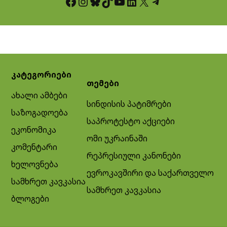
Facebook
Instagram
Bluesky
TikTok
YouTube
LinkedIn
X
Telegram
კატეგორიები
თემები
ახალი ამბები
სინდისის პატიმრები
საზოგადოება
საპროტესტო აქციები
ეკონომიკა
ომი უკრაინაში
კომენტარი
რეპრესიული კანონები
ხელოვნება
ევროკავშირი და საქართველო
სამხრეთ კავკასია
სამხრეთ კავკასია
ბლოგები