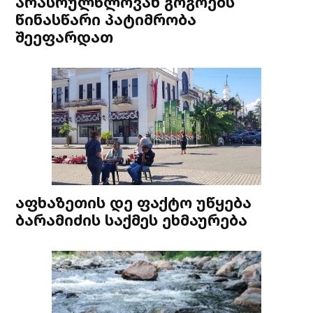
არასრულწლოვან გოგოებს
წინასწარი პატიმრობა
შეეფარდათ
აფხაზეთის დე ფაქტო უწყება
ბარამიძის საქმეს ეხმაურება